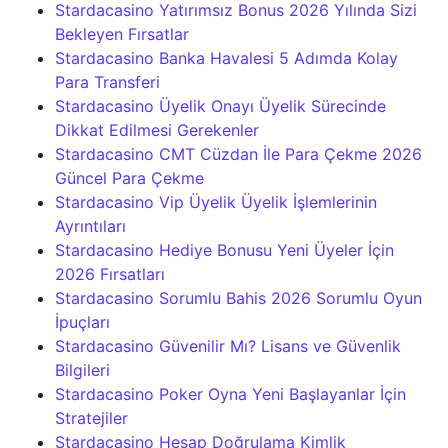
Stardacasino Yatırımsız Bonus 2026 Yılında Sizi
Bekleyen Fırsatlar
Stardacasino Banka Havalesi 5 Adımda Kolay
Para Transferi
Stardacasino Üyelik Onayı Üyelik Sürecinde
Dikkat Edilmesi Gerekenler
Stardacasino CMT Cüzdan İle Para Çekme 2026
Güncel Para Çekme
Stardacasino Vip Üyelik Üyelik İşlemlerinin
Ayrıntıları
Stardacasino Hediye Bonusu Yeni Üyeler İçin
2026 Fırsatları
Stardacasino Sorumlu Bahis 2026 Sorumlu Oyun
İpuçları
Stardacasino Güvenilir Mı? Lisans ve Güvenlik
Bilgileri
Stardacasino Poker Oyna Yeni Başlayanlar İçin
Stratejiler
Stardacasino Hesap Doğrulama Kimlik