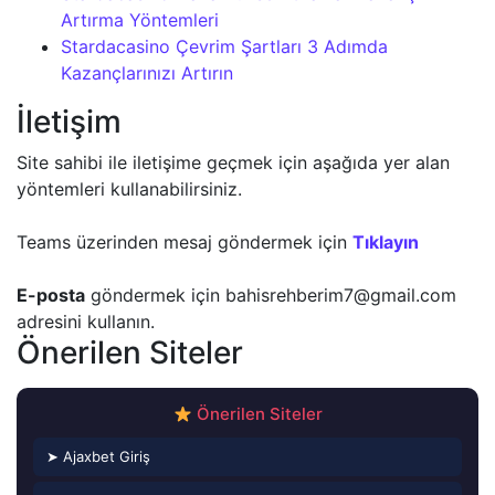
Artırma Yöntemleri
Stardacasino Çevrim Şartları 3 Adımda
Kazançlarınızı Artırın
İletişim
Site sahibi ile iletişime geçmek için aşağıda yer alan
yöntemleri kullanabilirsiniz.
Teams üzerinden mesaj göndermek için
Tıklayın
E-posta
göndermek için
bahisrehberim7@gmail.com
adresini kullanın.
Önerilen Siteler
Önerilen Siteler
➤ Ajaxbet Giriş