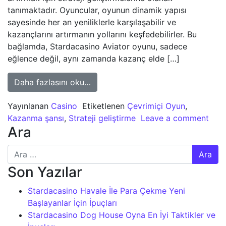
tanımaktadır. Oyuncular, oyunun dinamik yapısı
sayesinde her an yeniliklerle karşılaşabilir ve
kazançlarını artırmanın yollarını keşfedebilirler. Bu
bağlamda, Stardacasino Aviator oyunu, sadece
eğlence değil, aynı zamanda kazanç elde […]
from Stardacasino Aviator Oyna Yen
Daha fazlasını oku…
Yayınlanan
Casino
Etiketlenen
Çevrimiçi Oyun
,
on S
Kazanma şansı
,
Strateji geliştirme
Leave a comment
Ara
Arama:
Son Yazılar
Stardacasino Havale İle Para Çekme Yeni
Başlayanlar İçin İpuçları
Stardacasino Dog House Oyna En İyi Taktikler ve