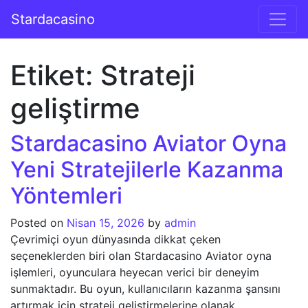
İçeriğe geç
Stardacasino
Ana gezinti
Etiket:
Strateji
geliştirme
Stardacasino Aviator Oyna
Yeni Stratejilerle Kazanma
Yöntemleri
Posted on
Nisan 15, 2026
by
admin
Çevrimiçi oyun dünyasında dikkat çeken
seçeneklerden biri olan Stardacasino Aviator oyna
işlemleri, oyunculara heyecan verici bir deneyim
sunmaktadır. Bu oyun, kullanıcıların kazanma şansını
artırmak için strateji geliştirmelerine olanak