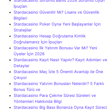
Stardacasino Sorumlu Bahis 2026 Sorumlu Oyun
İpuçları
Stardacasino Güvenilir Mı? Lisans ve Güvenlik
Bilgileri
Stardacasino Poker Oyna Yeni Başlayanlar İçin
Stratejiler
Stardacasino Hesap Doğrulama Kimlik
Doğrulamanız İçin İpuçları
Stardacasino İlk Yatırım Bonusu Var Mı? Yeni
Üyeler İçin 2026
Stardacasino Kayıt Nasıl Yapılır? Kayıt Adımları ve
Detaylar
Stardacasino Maç İzle 5 Önemli Avantajı ile Öne
Çıkıyor
Stardacasino Yatırım Bonusları Nelerdir? 5 Farklı
Bonus Türü ve
Stardacasino Para Çekme Süresi Süreleri ve
Yöntemleri Hakkında Bilgi
Stardacasino Big Bass Bonanza Oyna Kayıt Süreci