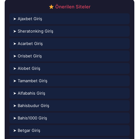
Önerilen Siteler
➤ Ajaxbet Giriş
➤ Sheratonking Giriş
➤ Acarbet Giriş
➤ Orisbet Giriş
➤ Alobet Giriş
➤ Tamambet Giriş
➤ Alfabahis Giriş
➤ Bahisbudur Giriş
➤ Bahis1000 Giriş
➤ Betgar Giriş