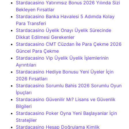
Stardacasino Yatırımsız Bonus 2026 Yılında Sizi
Bekleyen Fırsatlar
Stardacasino Banka Havalesi 5 Adımda Kolay
Para Transferi
Stardacasino Üyelik Onayı Üyelik Sürecinde
Dikkat Edilmesi Gerekenler
Stardacasino CMT Cüzdan İle Para Çekme 2026
Güncel Para Çekme
Stardacasino Vip Üyelik Üyelik İşlemlerinin
Ayrıntıları
Stardacasino Hediye Bonusu Yeni Üyeler İçin
2026 Fırsatları
Stardacasino Sorumlu Bahis 2026 Sorumlu Oyun
İpuçları
Stardacasino Güvenilir Mı? Lisans ve Güvenlik
Bilgileri
Stardacasino Poker Oyna Yeni Başlayanlar İçin
Stratejiler
Stardacasino Hesap Doğrulama Kimlik