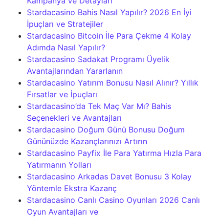
Kampanya ve Detayları
Stardacasino Bahis Nasıl Yapılır? 2026 En İyi
İpuçları ve Stratejiler
Stardacasino Bitcoin İle Para Çekme 4 Kolay
Adımda Nasıl Yapılır?
Stardacasino Sadakat Programı Üyelik
Avantajlarından Yararlanın
Stardacasino Yatırım Bonusu Nasıl Alınır? Yıllık
Fırsatlar ve İpuçları
Stardacasino’da Tek Maç Var Mı? Bahis
Seçenekleri ve Avantajları
Stardacasino Doğum Günü Bonusu Doğum
Gününüzde Kazançlarınızı Artırın
Stardacasino Payfix İle Para Yatırma Hızla Para
Yatırmanın Yolları
Stardacasino Arkadas Davet Bonusu 3 Kolay
Yöntemle Ekstra Kazanç
Stardacasino Canlı Casino Oyunları 2026 Canlı
Oyun Avantajları ve