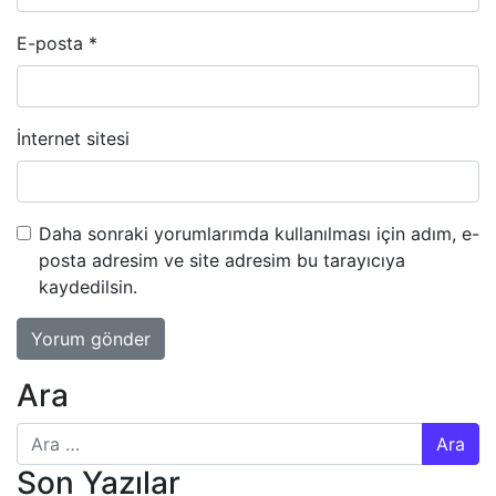
E-posta
*
İnternet sitesi
Daha sonraki yorumlarımda kullanılması için adım, e-
posta adresim ve site adresim bu tarayıcıya
kaydedilsin.
Ara
Arama:
Son Yazılar