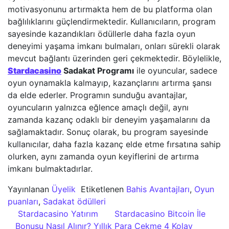
motivasyonunu artırmakta hem de bu platforma olan
bağlılıklarını güçlendirmektedir. Kullanıcıların, program
sayesinde kazandıkları ödüllerle daha fazla oyun
deneyimi yaşama imkanı bulmaları, onları sürekli olarak
mevcut bağlantı üzerinden geri çekmektedir. Böylelikle,
Stardacasino
Sadakat Programı
ile oyuncular, sadece
oyun oynamakla kalmayıp, kazançlarını artırma şansı
da elde ederler. Programın sunduğu avantajlar,
oyuncuların yalnızca eğlence amaçlı değil, aynı
zamanda kazanç odaklı bir deneyim yaşamalarını da
sağlamaktadır. Sonuç olarak, bu program sayesinde
kullanıcılar, daha fazla kazanç elde etme fırsatına sahip
olurken, aynı zamanda oyun keyiflerini de artırma
imkanı bulmaktadırlar.
Yayınlanan
Üyelik
Etiketlenen
Bahis Avantajları
,
Oyun
puanları
,
Sadakat ödülleri
Yazı dolaşımı
Stardacasino Yatırım
Stardacasino Bitcoin İle
Bonusu Nasıl Alınır? Yıllık
Para Çekme 4 Kolay