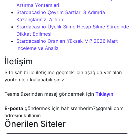
Artırma Yöntemleri
Stardacasino Çevrim Şartları 3 Adımda
Kazançlarınızı Artırın
Stardacasino Üyelik Silme Hesap Silme Sürecinde
Dikkat Edilmesi
Stardacasino Oranları Yüksek Mı? 2026 Mart
İnceleme ve Analiz
İletişim
Site sahibi ile iletişime geçmek için aşağıda yer alan
yöntemleri kullanabilirsiniz.
Teams üzerinden mesaj göndermek için
Tıklayın
E-posta
göndermek için
bahisrehberim7@gmail.com
adresini kullanın.
Önerilen Siteler