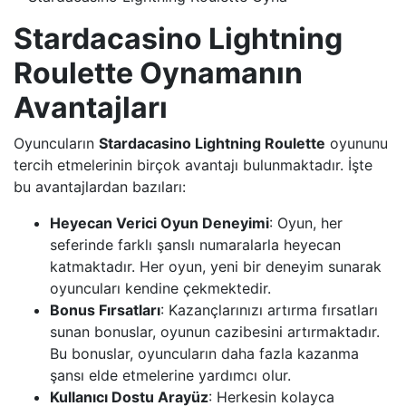
Stardacasino Lightning
Roulette Oynamanın
Avantajları
Oyuncuların
Stardacasino Lightning Roulette
oyununu
tercih etmelerinin birçok avantajı bulunmaktadır. İşte
bu avantajlardan bazıları:
Heyecan Verici Oyun Deneyimi
: Oyun, her
seferinde farklı şanslı numaralarla heyecan
katmaktadır. Her oyun, yeni bir deneyim sunarak
oyuncuları kendine çekmektedir.
Bonus Fırsatları
: Kazançlarınızı artırma fırsatları
sunan bonuslar, oyunun cazibesini artırmaktadır.
Bu bonuslar, oyuncuların daha fazla kazanma
şansı elde etmelerine yardımcı olur.
Kullanıcı Dostu Arayüz
: Herkesin kolayca