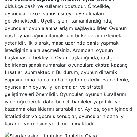
oldukça basit ve kullanıcı dostudur. Öncelikle,
oyuncuların söz konusu siteye üye olmaları
gerekmektedir. Üyelik işlemi tamamlandığında,
oyuncular oyun alanına erişim sağlayabilirler. Oyunun
nasıl oynandığını anlamak için birkaç adım izlemek
yeterlidir. İlk olarak, masa üzerinde bahis yapmak
istediğiniz alanı seçmelisiniz. Ardından, oyunun
başlamasını bekleyin. Oyun başladığında, rastgele
belirlenen şanslı numaralar, oyunculara ekstra kazanç
fırsatları sunmaktadır. Bu durum, oyunun dinamik
yapısını daha da cazip hale getirmektedir. Bu nedenle,
oyuncuların oyunu iyi anlamaları ve strateji
geliştirmeleri önemlidir. Oyuncular, oyunun kurallarını
iyice öğrenerek, daha bilinçli hamleler yapabilir ve
kazanma olasılıklarını artırabilirler. Ayrıca, oyun içindeki
istatistikler ve geçmiş sonuçlar, oyuncuların daha iyi
kararlar vermesine yardımcı olmaktadır.