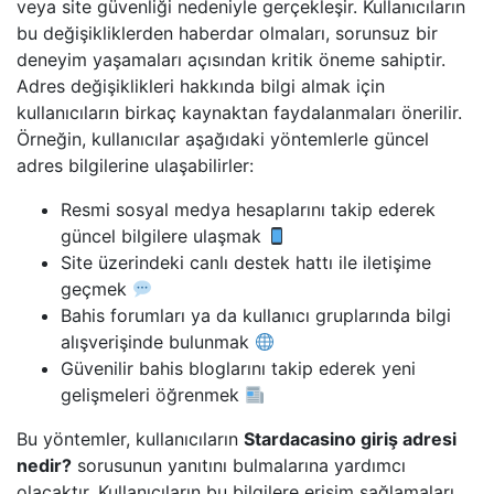
veya site güvenliği nedeniyle gerçekleşir. Kullanıcıların
bu değişikliklerden haberdar olmaları, sorunsuz bir
deneyim yaşamaları açısından kritik öneme sahiptir.
Adres değişiklikleri hakkında bilgi almak için
kullanıcıların birkaç kaynaktan faydalanmaları önerilir.
Örneğin, kullanıcılar aşağıdaki yöntemlerle güncel
adres bilgilerine ulaşabilirler:
Resmi sosyal medya hesaplarını takip ederek
güncel bilgilere ulaşmak
Site üzerindeki canlı destek hattı ile iletişime
geçmek
Bahis forumları ya da kullanıcı gruplarında bilgi
alışverişinde bulunmak
Güvenilir bahis bloglarını takip ederek yeni
gelişmeleri öğrenmek
Bu yöntemler, kullanıcıların
Stardacasino giriş adresi
nedir?
sorusunun yanıtını bulmalarına yardımcı
olacaktır. Kullanıcıların bu bilgilere erişim sağlamaları,