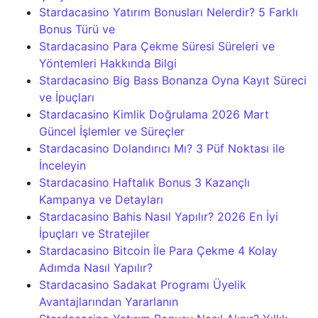
Stardacasino Yatırım Bonusları Nelerdir? 5 Farklı
Bonus Türü ve
Stardacasino Para Çekme Süresi Süreleri ve
Yöntemleri Hakkında Bilgi
Stardacasino Big Bass Bonanza Oyna Kayıt Süreci
ve İpuçları
Stardacasino Kimlik Doğrulama 2026 Mart
Güncel İşlemler ve Süreçler
Stardacasino Dolandırıcı Mı? 3 Püf Noktası ile
İnceleyin
Stardacasino Haftalık Bonus 3 Kazançlı
Kampanya ve Detayları
Stardacasino Bahis Nasıl Yapılır? 2026 En İyi
İpuçları ve Stratejiler
Stardacasino Bitcoin İle Para Çekme 4 Kolay
Adımda Nasıl Yapılır?
Stardacasino Sadakat Programı Üyelik
Avantajlarından Yararlanın