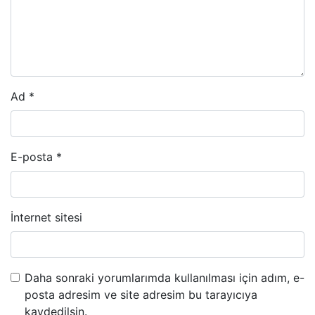
Ad
*
E-posta
*
İnternet sitesi
Daha sonraki yorumlarımda kullanılması için adım, e-
posta adresim ve site adresim bu tarayıcıya
kaydedilsin.