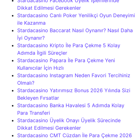
Stardacasino Facebook Üyelik İşlemlerinde
Dikkat Edilmesi Gerekenler
Stardacasino Canlı Poker Yenilikçi Oyun Deneyimi
ile Kazanma
Stardacasino Baccarat Nasıl Oynanır? Nasıl Daha
İyi Oynanır?
Stardacasino Kripto İle Para Çekme 5 Kolay
Adımda İlgili Süreçler
Stardacasino Papara İle Para Çekme Yeni
Kullanıcılar İçin Hızlı
Stardacasino Instagram Neden Favori Tercihiniz
Olmalı?
Stardacasino Yatırımsız Bonus 2026 Yılında Sizi
Bekleyen Fırsatlar
Stardacasino Banka Havalesi 5 Adımda Kolay
Para Transferi
Stardacasino Üyelik Onayı Üyelik Sürecinde
Dikkat Edilmesi Gerekenler
Stardacasino CMT Cüzdan İle Para Çekme 2026