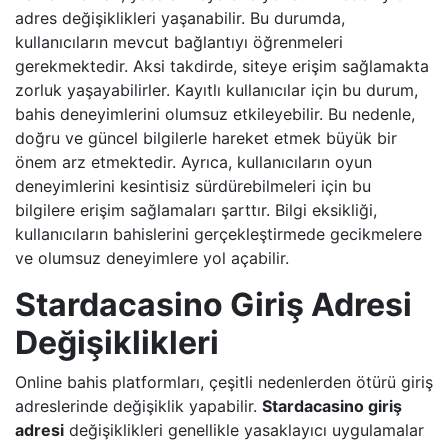
adres değişiklikleri yaşanabilir. Bu durumda,
kullanıcıların mevcut bağlantıyı öğrenmeleri
gerekmektedir. Aksi takdirde, siteye erişim sağlamakta
zorluk yaşayabilirler. Kayıtlı kullanıcılar için bu durum,
bahis deneyimlerini olumsuz etkileyebilir. Bu nedenle,
doğru ve güncel bilgilerle hareket etmek büyük bir
önem arz etmektedir. Ayrıca, kullanıcıların oyun
deneyimlerini kesintisiz sürdürebilmeleri için bu
bilgilere erişim sağlamaları şarttır. Bilgi eksikliği,
kullanıcıların bahislerini gerçekleştirmede gecikmelere
ve olumsuz deneyimlere yol açabilir.
Stardacasino Giriş Adresi
Değişiklikleri
Online bahis platformları, çeşitli nedenlerden ötürü giriş
adreslerinde değişiklik yapabilir.
Stardacasino giriş
adresi
değişiklikleri genellikle yasaklayıcı uygulamalar