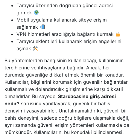
Tarayıcı üzerinden doğrudan güncel adresi
girmek
Mobil uygulama kullanarak siteye erişim
sağlamak
VPN hizmetleri aracılığıyla bağlantı kurmak
Tarayıcı eklentileri kullanarak erişim engellerini
aşmak
Bu yöntemlerden hangisinin kullanılacağı, kullanıcının
tercihlerine ve ihtiyaçlarına bağlıdır. Ancak, her
durumda güvenliğe dikkat etmek önemli bir konudur.
Kullanıcılar, bilgilerini korumak için güvenilir bağlantılar
kullanmalı ve dolandırıcılık girişimlerine karşı dikkatli
olmalıdırlar. Bu sayede,
Stardacasino giriş adresi
nedir?
sorusunu yanıtlayarak, güvenli bir bahis
deneyimi yaşayabilirler. Unutulmamalıdır ki, güvenli bir
bahis deneyimi, sadece doğru bilgilere ulaşmakla değil,
aynı zamanda güvenli erişim yöntemleri kullanmakla da
mümkündür. Kullanıcıların, bu konudaki bilinçlenmesi,