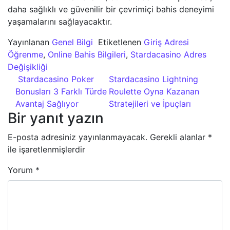
daha sağlıklı ve güvenilir bir çevrimiçi bahis deneyimi
yaşamalarını sağlayacaktır.
Yayınlanan
Genel Bilgi
Etiketlenen
Giriş Adresi
Öğrenme
,
Online Bahis Bilgileri
,
Stardacasino Adres
Değişikliği
Yazı dolaşımı
Stardacasino Poker
Stardacasino Lightning
Bonusları 3 Farklı Türde
Roulette Oyna Kazanan
Avantaj Sağlıyor
Stratejileri ve İpuçları
Bir yanıt yazın
E-posta adresiniz yayınlanmayacak.
Gerekli alanlar
*
ile işaretlenmişlerdir
Yorum
*