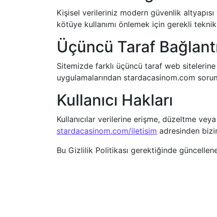
Kişisel verileriniz modern güvenlik altyapısı
kötüye kullanımı önlemek için gerekli tekni
Üçüncü Taraf Bağlantı
Sitemizde farklı üçüncü taraf web sitelerine y
uygulamalarından stardacasinom.com soruml
Kullanıcı Hakları
Kullanıcılar verilerine erişme, düzeltme veya
stardacasinom.com/iletisim
adresinden bizim
Bu Gizlilik Politikası gerektiğinde güncelle