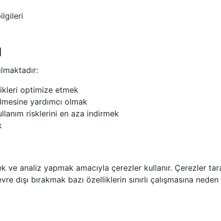
lgileri
ı
ılmaktadır:
rikleri optimize etmek
tilmesine yardımcı olmak
llanım risklerini en aza indirmek
k
ek ve analiz yapmak amacıyla çerezler kullanır. Çerezler tar
evre dışı bırakmak bazı özelliklerin sınırlı çalışmasına neden