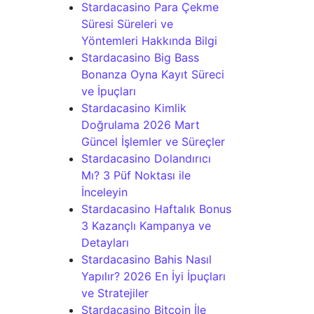
Stardacasino Para Çekme
Süresi Süreleri ve
Yöntemleri Hakkında Bilgi
Stardacasino Big Bass
Bonanza Oyna Kayıt Süreci
ve İpuçları
Stardacasino Kimlik
Doğrulama 2026 Mart
Güncel İşlemler ve Süreçler
Stardacasino Dolandırıcı
Mı? 3 Püf Noktası ile
İnceleyin
Stardacasino Haftalık Bonus
3 Kazançlı Kampanya ve
Detayları
Stardacasino Bahis Nasıl
Yapılır? 2026 En İyi İpuçları
ve Stratejiler
Stardacasino Bitcoin İle