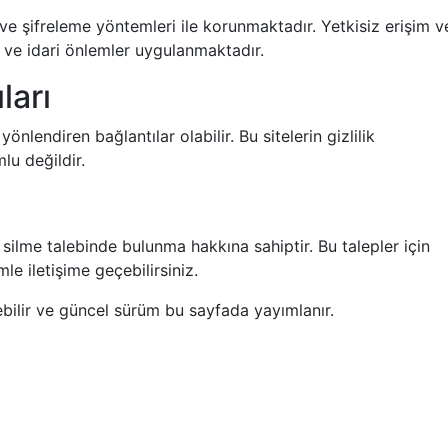
 ve şifreleme yöntemleri ile korunmaktadır. Yetkisiz erişim v
k ve idari önlemler uygulanmaktadır.
ları
önlendiren bağlantılar olabilir. Bu sitelerin gizlilik
u değildir.
 silme talebinde bulunma hakkına sahiptir. Bu talepler için
le iletişime geçebilirsiniz.
nebilir ve güncel sürüm bu sayfada yayımlanır.