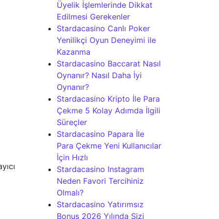
Üyelik İşlemlerinde Dikkat
Edilmesi Gerekenler
Stardacasino Canlı Poker
Yenilikçi Oyun Deneyimi ile
Kazanma
Stardacasino Baccarat Nasıl
Oynanır? Nasıl Daha İyi
Oynanır?
Stardacasino Kripto İle Para
Çekme 5 Kolay Adımda İlgili
Süreçler
Stardacasino Papara İle
Para Çekme Yeni Kullanıcılar
İçin Hızlı
ayıcı
Stardacasino Instagram
Neden Favori Tercihiniz
Olmalı?
Stardacasino Yatırımsız
Bonus 2026 Yılında Sizi