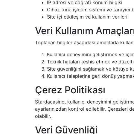
IP adresi ve coğrafi konum bilgisi
Cihaz türü, işletim sistemi ve tarayıcı bi
Site içi etkileşim ve kullanım verileri
Veri Kullanım Amaçlar
Toplanan bilgiler aşağıdaki amaçlarla kullan
Kullanıcı deneyimini geliştirmek ve içe
Teknik hataları teşhis etmek ve düzel
Site güvenliğini sağlamak ve kötüye ku
Kullanıcı taleplerine geri dönüş yapma
Çerez Politikası
Stardacasino, kullanıcı deneyimini geliştirm
ayarlarınızdan kontrol edilebilir. Çerezleri d
olabilir.
Veri Güvenliği