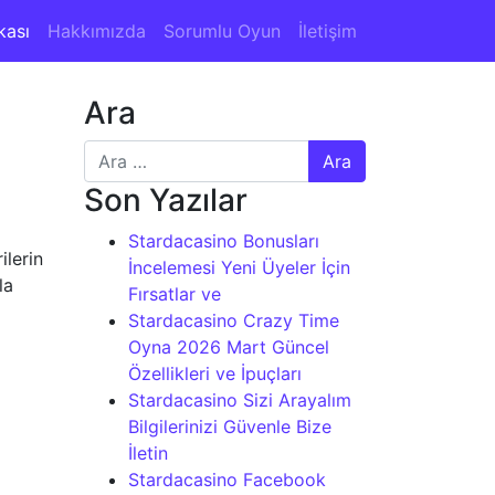
ikası
Hakkımızda
Sorumlu Oyun
İletişim
Ara
Arama:
Son Yazılar
Stardacasino Bonusları
ilerin
İncelemesi Yeni Üyeler İçin
la
Fırsatlar ve
Stardacasino Crazy Time
Oyna 2026 Mart Güncel
Özellikleri ve İpuçları
Stardacasino Sizi Arayalım
Bilgilerinizi Güvenle Bize
İletin
Stardacasino Facebook