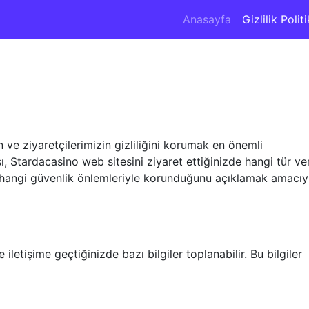
Anasayfa
Gizlilik Polit
n ve ziyaretçilerimizin gizliliğini korumak en önemli
ası, Stardacasino web sitesini ziyaret ettiğinizde hangi tür ver
 ve hangi güvenlik önlemleriyle korunduğunu açıklamak amacıy
iletişime geçtiğinizde bazı bilgiler toplanabilir. Bu bilgiler