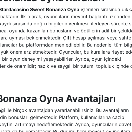
Stardacasino Sweet Bonanza Oyna
işlemleri sırasında dikk
maktadır. İlk olarak, oyuncuların mevcut bağlantı üzerinden
ydı sırasında doğru bilgilerin verilmesi, ilerleyen süreçte sı
ca, oyunda kazanılan bonusların ve ödüllerin adil bir şekild
allara uyması beklenmektedir. Çift hesap açılması veya sahte
lanıcılar bu platformdan men edilebilir. Bu nedenle, tüm bilg
üyük önem arz etmektedir. Oyuncular, bu kurallara riayet ed
bir oyun deneyimi yaşayabilirler. Ayrıca, oyun içindeki
ler de önemlidir; nazik ve saygılı bir tutum, topluluk içinde
Bonanza Oyna Avantajları
i ile birçok avantajdan yararlanabilirsiniz. Bu avantajların
din bonusları gelmektedir. Platform, kullanıcılarına cazip
fini artırmayı hedeflemektedir. Ayrıca, oyuncuların davet 
a fırsatı da bulunmaktadır. Bu durum, hem mevcut oyuncular