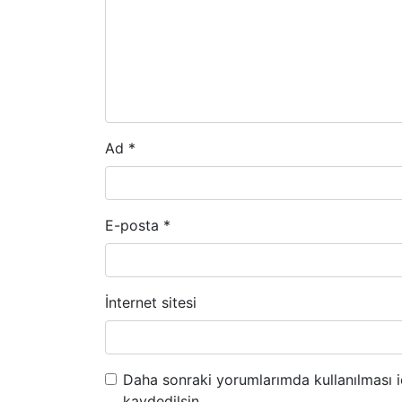
Ad
*
E-posta
*
İnternet sitesi
Daha sonraki yorumlarımda kullanılması i
kaydedilsin.