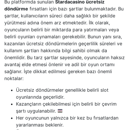
Bu platformda sunulan
Stardacasino ücretsiz
döndürme
fırsatları için bazı şartlar bulunmaktadır. Bu
şartlar, kullanıcıların süreci daha sağlıklı bir şekilde
yürütmesi adına önem arz etmektedir. İlk olarak,
oyuncuların belirli bir miktarda para yatırmaları veya
belirli oyunları oynamaları gerekebilir. Bunun yanı sıra,
kazanılan ücretsiz döndürmelerin geçerlilik süreleri ve
kullanım şartları hakkında bilgi sahibi olmak da
önemlidir. Bu tarz şartlar sayesinde, oyuncuların haksız
avantaj elde etmesi önlenir ve adil bir oyun ortamı
sağlanır. İşte dikkat edilmesi gereken bazı önemli
noktalar:
Ücretsiz döndürmeler genellikle belirli slot
oyunlarında geçerlidir.
Kazançların çekilebilmesi için belirli bir çevrim
şartı uygulanabilir.
Her oyuncunun yalnızca bir kez bu fırsatlardan
yararlanması beklenir.