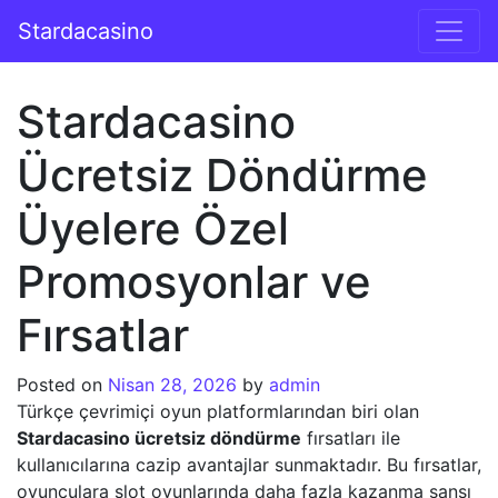
İçeriğe geç
Stardacasino
Ana gezinti
Stardacasino
Ücretsiz Döndürme
Üyelere Özel
Promosyonlar ve
Fırsatlar
Posted on
Nisan 28, 2026
by
admin
Türkçe çevrimiçi oyun platformlarından biri olan
Stardacasino ücretsiz döndürme
fırsatları ile
kullanıcılarına cazip avantajlar sunmaktadır. Bu fırsatlar,
oyunculara slot oyunlarında daha fazla kazanma şansı