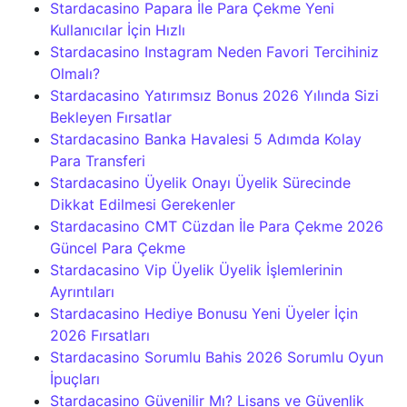
Stardacasino Papara İle Para Çekme Yeni
Kullanıcılar İçin Hızlı
Stardacasino Instagram Neden Favori Tercihiniz
Olmalı?
Stardacasino Yatırımsız Bonus 2026 Yılında Sizi
Bekleyen Fırsatlar
Stardacasino Banka Havalesi 5 Adımda Kolay
Para Transferi
Stardacasino Üyelik Onayı Üyelik Sürecinde
Dikkat Edilmesi Gerekenler
Stardacasino CMT Cüzdan İle Para Çekme 2026
Güncel Para Çekme
Stardacasino Vip Üyelik Üyelik İşlemlerinin
Ayrıntıları
Stardacasino Hediye Bonusu Yeni Üyeler İçin
2026 Fırsatları
Stardacasino Sorumlu Bahis 2026 Sorumlu Oyun
İpuçları
Stardacasino Güvenilir Mı? Lisans ve Güvenlik