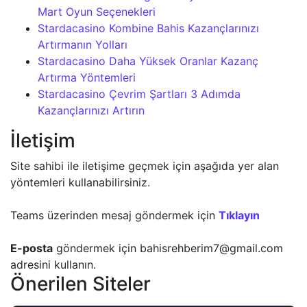
Mart Oyun Seçenekleri
Stardacasino Kombine Bahis Kazançlarınızı
Artırmanın Yolları
Stardacasino Daha Yüksek Oranlar Kazanç
Artırma Yöntemleri
Stardacasino Çevrim Şartları 3 Adımda
Kazançlarınızı Artırın
İletişim
Site sahibi ile iletişime geçmek için aşağıda yer alan
yöntemleri kullanabilirsiniz.
Teams üzerinden mesaj göndermek için
Tıklayın
E-posta
göndermek için
bahisrehberim7@gmail.com
adresini kullanın.
Önerilen Siteler