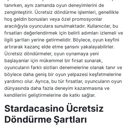
tanırken, aynı zamanda oyun deneyimlerini de
zenginleştirir. Ücretsiz döndürme işlemleri, genellikle
hoş geldin bonusları veya özel promosyonlar
aracılığıyla oyunculara sunulmaktadır. Kullanıcılar, bu
fırsatları değerlendirmek için belirli adımları izlemeli ve
ilgili şartları yerine getirmelidir. Böylece, oyun keyfini
artırarak kazanç elde etme şansını yakalayabilirler.
Ücretsiz döndürmeler, oyun oynamaya yeni
başlayanlar için mükemmel bir fırsat sunarak,
oyuncuların farklı slotları denemelerine olanak tanır ve
böylece daha geniş bir oyun yelpazesi keşfetmelerine
yardımcı olur. Ayrıca, bu tür fırsatlar, oyuncuların oyun
dünyasında daha fazla deneyim kazanmasına ve
kendilerini geliştirmelerine de katkı sağlar.
Stardacasino Ücretsiz
Döndürme Şartları