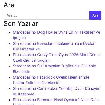
Ara
Arama:
Son Yazılar
Stardacasino Dog House Oyna En İyi Taktikler ve
İpuçları
Stardacasino Bonusları İncelemesi Yeni Üyeler
İçin Fırsatlar ve
Stardacasino Crazy Time Oyna 2026 Mart Güncel
Özellikleri ve İpuçları
Stardacasino Sizi Arayalım Bilgilerinizi Güvenle
Bize İletin
Stardacasino Facebook Üyelik İşlemlerinde
Dikkat Edilmesi Gerekenler
Stardacasino Canlı Poker Yenilikçi Oyun Deneyimi
ile Kazanma
Stardacasino Baccarat Nasıl Oynanır? Nasıl Daha