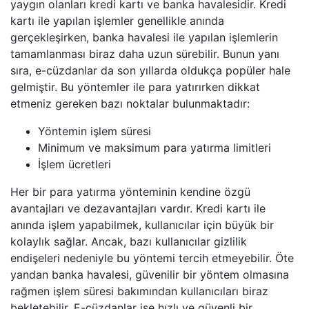
yaygın olanları kredi kartı ve banka havalesidir. Kredi
kartı ile yapılan işlemler genellikle anında
gerçekleşirken, banka havalesi ile yapılan işlemlerin
tamamlanması biraz daha uzun sürebilir. Bunun yanı
sıra, e-cüzdanlar da son yıllarda oldukça popüler hale
gelmiştir. Bu yöntemler ile para yatırırken dikkat
etmeniz gereken bazı noktalar bulunmaktadır:
Yöntemin işlem süresi
Minimum ve maksimum para yatırma limitleri
İşlem ücretleri
Her bir para yatırma yönteminin kendine özgü
avantajları ve dezavantajları vardır. Kredi kartı ile
anında işlem yapabilmek, kullanıcılar için büyük bir
kolaylık sağlar. Ancak, bazı kullanıcılar gizlilik
endişeleri nedeniyle bu yöntemi tercih etmeyebilir. Öte
yandan banka havalesi, güvenilir bir yöntem olmasına
rağmen işlem süresi bakımından kullanıcıları biraz
bekletebilir. E-cüzdanlar ise hızlı ve güvenli bir