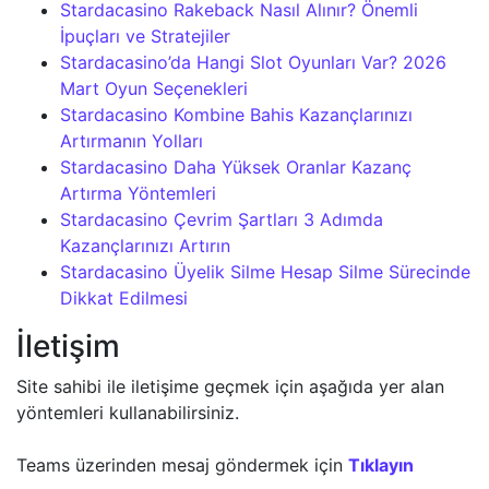
Stardacasino Rakeback Nasıl Alınır? Önemli
İpuçları ve Stratejiler
Stardacasino’da Hangi Slot Oyunları Var? 2026
Mart Oyun Seçenekleri
Stardacasino Kombine Bahis Kazançlarınızı
Artırmanın Yolları
Stardacasino Daha Yüksek Oranlar Kazanç
Artırma Yöntemleri
Stardacasino Çevrim Şartları 3 Adımda
Kazançlarınızı Artırın
Stardacasino Üyelik Silme Hesap Silme Sürecinde
Dikkat Edilmesi
İletişim
Site sahibi ile iletişime geçmek için aşağıda yer alan
yöntemleri kullanabilirsiniz.
Teams üzerinden mesaj göndermek için
Tıklayın