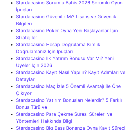
Stardacasino Sorumlu Bahis 2026 Sorumlu Oyun
İpuçları
Stardacasino Güvenilir Mı? Lisans ve Güvenlik
Bilgileri
Stardacasino Poker Oyna Yeni Başlayanlar İçin
Stratejiler
Stardacasino Hesap Doğrulama Kimlik
Doğrulamanız İçin İpuçları
Stardacasino İlk Yatırım Bonusu Var Mı? Yeni
Üyeler İçin 2026
Stardacasino Kayıt Nasıl Yapılır? Kayıt Adımları ve
Detaylar
Stardacasino Maç İzle 5 Önemli Avantajı ile Öne
Çıkıyor
Stardacasino Yatırım Bonusları Nelerdir? 5 Farklı
Bonus Türü ve
Stardacasino Para Çekme Süresi Süreleri ve
Yöntemleri Hakkında Bilgi
Stardacasino Big Bass Bonanza Oyna Kayıt Süreci