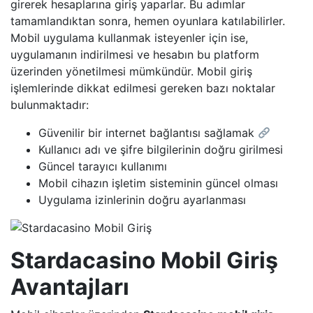
girerek hesaplarına giriş yaparlar. Bu adımlar
tamamlandıktan sonra, hemen oyunlara katılabilirler.
Mobil uygulama kullanmak isteyenler için ise,
uygulamanın indirilmesi ve hesabın bu platform
üzerinden yönetilmesi mümkündür. Mobil giriş
işlemlerinde dikkat edilmesi gereken bazı noktalar
bulunmaktadır:
Güvenilir bir internet bağlantısı sağlamak
Kullanıcı adı ve şifre bilgilerinin doğru girilmesi
Güncel tarayıcı kullanımı
Mobil cihazın işletim sisteminin güncel olması
Uygulama izinlerinin doğru ayarlanması
Stardacasino Mobil Giriş
Avantajları