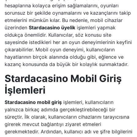
hesaplarına kolayca erişim sağlamalarını, oyunları
sorunsuz bir şekilde oynamalarını ve kazançlarını takip
etmelerini mümkün kılar. Bu nedenle, mobil cihazlar
üzerinden
Stardacasino üyelik
işlemleri yapmak
oldukça önemlidir. Kullanıcılar, söz konusu site
sayesinde istedikleri her an oyun deneyimlerinin keyfini
çıkarabilirler. Mobil oyun deneyimi, kullanıcıların
hayatlarının birçok alanında olduğu gibi, eğlence ve
kazanç konusunda da büyük bir kolaylık sunmaktadır.
Stardacasino Mobil Giriş
İşlemleri
Stardacasino mobil giriş
işlemleri, kullanıcıların
yalnızca birkaç adımda gerçekleştirebileceği bir
süreçtir. İlk olarak, kullanıcıların cihazlarını tarayıcısına
girerek mevcut bağlantıyı ziyaret etmeleri
gerekmektedir. Ardından, kullanıcı adı ve şifre bilgilerini