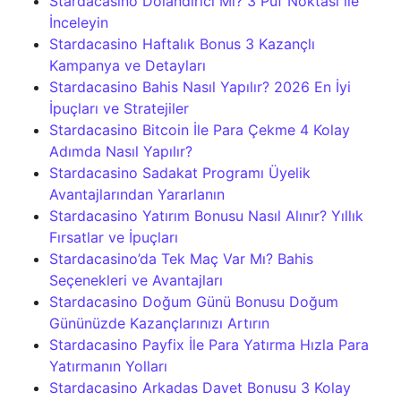
Stardacasino Dolandırıcı Mı? 3 Püf Noktası ile
İnceleyin
Stardacasino Haftalık Bonus 3 Kazançlı
Kampanya ve Detayları
Stardacasino Bahis Nasıl Yapılır? 2026 En İyi
İpuçları ve Stratejiler
Stardacasino Bitcoin İle Para Çekme 4 Kolay
Adımda Nasıl Yapılır?
Stardacasino Sadakat Programı Üyelik
Avantajlarından Yararlanın
Stardacasino Yatırım Bonusu Nasıl Alınır? Yıllık
Fırsatlar ve İpuçları
Stardacasino’da Tek Maç Var Mı? Bahis
Seçenekleri ve Avantajları
Stardacasino Doğum Günü Bonusu Doğum
Gününüzde Kazançlarınızı Artırın
Stardacasino Payfix İle Para Yatırma Hızla Para
Yatırmanın Yolları
Stardacasino Arkadas Davet Bonusu 3 Kolay