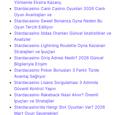
Yöntemle Ekstra Kazanç
Stardacasino Canlı Casino Oyunları 2026 Canlı
Oyun Avantajları ve
Stardacasino Sweet Bonanza Oyna Neden Bu
Oyun Tercih Ediliyor
Stardacasino İddaa Oranları Güncel İstatistikler ve
Analizler
Stardacasino Lightning Roulette Oyna Kazanan
Stratejileri ve İpuçları
Stardacasino Giriş Adresi Nedir? 2026 Güncel
Bilgileriyle Erişim
Stardacasino Poker Bonusları 3 Farklı Türde
Avantaj Sağlıyor
Stardacasino Lisans Sorgulaması 3 Adımda
Güvenli Kontrol Yapın
Stardacasino Rakeback Nasıl Alınır? Önemli
İpuçları ve Stratejiler
Stardacasino’da Hangi Slot Oyunları Var? 2026
Mart Oyun Seçenekleri