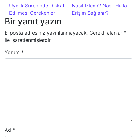
Üyelik Sürecinde Dikkat
Nasıl İzlenir? Nasıl Hızla
Edilmesi Gerekenler
Erişim Sağlanır?
Bir yanıt yazın
E-posta adresiniz yayınlanmayacak.
Gerekli alanlar
*
ile işaretlenmişlerdir
Yorum
*
Ad
*