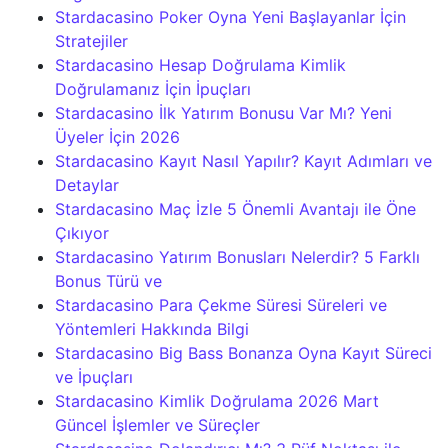
Stardacasino Poker Oyna Yeni Başlayanlar İçin
Stratejiler
Stardacasino Hesap Doğrulama Kimlik
Doğrulamanız İçin İpuçları
Stardacasino İlk Yatırım Bonusu Var Mı? Yeni
Üyeler İçin 2026
Stardacasino Kayıt Nasıl Yapılır? Kayıt Adımları ve
Detaylar
Stardacasino Maç İzle 5 Önemli Avantajı ile Öne
Çıkıyor
Stardacasino Yatırım Bonusları Nelerdir? 5 Farklı
Bonus Türü ve
Stardacasino Para Çekme Süresi Süreleri ve
Yöntemleri Hakkında Bilgi
Stardacasino Big Bass Bonanza Oyna Kayıt Süreci
ve İpuçları
Stardacasino Kimlik Doğrulama 2026 Mart
Güncel İşlemler ve Süreçler