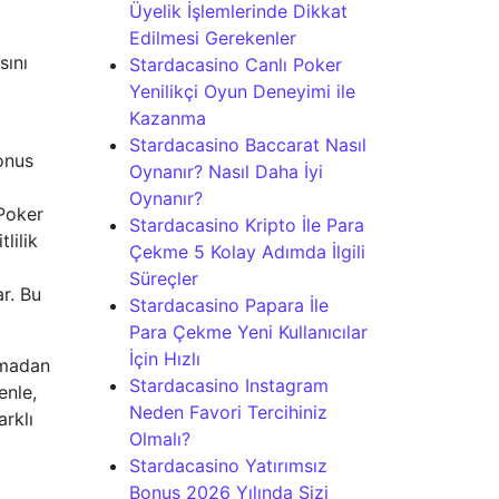
Üyelik İşlemlerinde Dikkat
Edilmesi Gerekenler
sını
Stardacasino Canlı Poker
Yenilikçi Oyun Deneyimi ile
Kazanma
Stardacasino Baccarat Nasıl
bonus
Oynanır? Nasıl Daha İyi
Oynanır?
 Poker
Stardacasino Kripto İle Para
lilik
Çekme 5 Kolay Adımda İlgili
Süreçler
r. Bu
Stardacasino Papara İle
Para Çekme Yeni Kullanıcılar
İçin Hızlı
ılmadan
Stardacasino Instagram
enle,
Neden Favori Tercihiniz
arklı
Olmalı?
Stardacasino Yatırımsız
Bonus 2026 Yılında Sizi