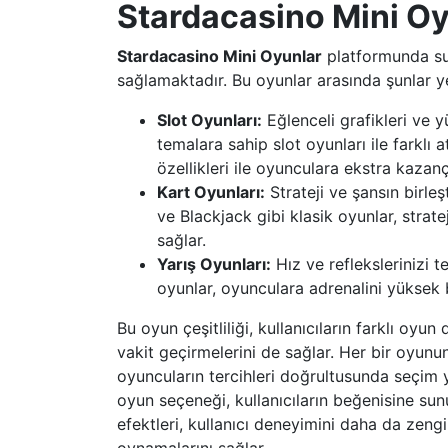
Stardacasino Mini Oy
Stardacasino Mini Oyunlar
platformunda sunu
sağlamaktadır. Bu oyunlar arasında şunlar y
Slot Oyunları:
Eğlenceli grafikleri ve y
temalara sahip slot oyunları ile farklı 
özellikleri ile oyunculara ekstra kazanç
Kart Oyunları:
Strateji ve şansın birle
ve Blackjack gibi klasik oyunlar, strate
sağlar.
Yarış Oyunları:
Hız ve reflekslerinizi 
oyunlar, oyunculara adrenalini yüksek 
Bu oyun çeşitliliği, kullanıcıların farklı o
vakit geçirmelerini de sağlar. Her bir oyunu
oyuncuların tercihleri doğrultusunda seçim 
oyun seçeneği, kullanıcıların beğenisine sunu
efektleri, kullanıcı deneyimini daha da zen