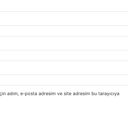
çin adım, e-posta adresim ve site adresim bu tarayıcıya