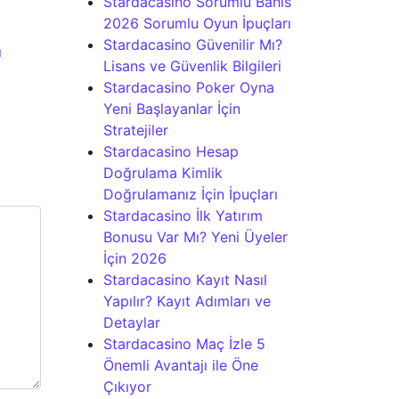
Stardacasino Sorumlu Bahis
2026 Sorumlu Oyun İpuçları
Stardacasino Güvenilir Mı?
ı
Lisans ve Güvenlik Bilgileri
Stardacasino Poker Oyna
Yeni Başlayanlar İçin
Stratejiler
Stardacasino Hesap
Doğrulama Kimlik
Doğrulamanız İçin İpuçları
Stardacasino İlk Yatırım
Bonusu Var Mı? Yeni Üyeler
İçin 2026
Stardacasino Kayıt Nasıl
Yapılır? Kayıt Adımları ve
Detaylar
Stardacasino Maç İzle 5
Önemli Avantajı ile Öne
Çıkıyor