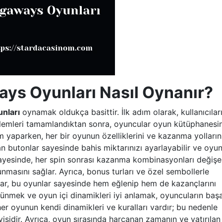
ys Oyunları Nasıl Oynanır?
nları
oynamak oldukça basittir. İlk adım olarak, kullanıcılar
işlemleri tamamlandıktan sonra, oyuncular oyun kütüphanesi
im yaparken, her bir oyunun özelliklerini ve kazanma yolların
n butonlar sayesinde bahis miktarınızı ayarlayabilir ve oyu
yesinde, her spin sonrası kazanma kombinasyonları değişebi
masını sağlar. Ayrıca, bonus turları ve özel sembollerle
lar, bu oyunlar sayesinde hem eğlenip hem de kazançlarını
üşünmek ve oyun içi dinamikleri iyi anlamak, oyuncuların başa
 her oyunun kendi dinamikleri ve kuralları vardır; bu nedenle
isidir. Ayrıca, oyun sırasında harcanan zamanın ve yatırılan