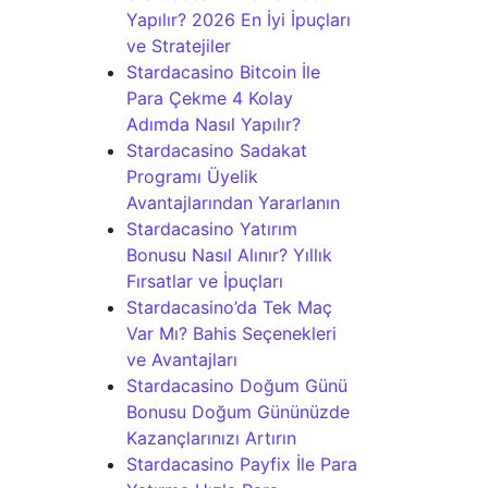
Yapılır? 2026 En İyi İpuçları
ve Stratejiler
Stardacasino Bitcoin İle
Para Çekme 4 Kolay
Adımda Nasıl Yapılır?
Stardacasino Sadakat
Programı Üyelik
Avantajlarından Yararlanın
Stardacasino Yatırım
Bonusu Nasıl Alınır? Yıllık
Fırsatlar ve İpuçları
Stardacasino’da Tek Maç
Var Mı? Bahis Seçenekleri
ve Avantajları
Stardacasino Doğum Günü
Bonusu Doğum Gününüzde
Kazançlarınızı Artırın
Stardacasino Payfix İle Para