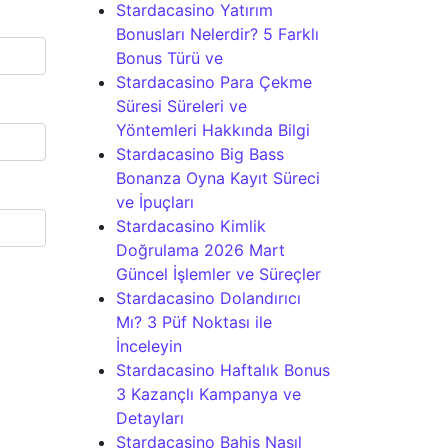
Stardacasino Yatırım
Bonusları Nelerdir? 5 Farklı
Bonus Türü ve
Stardacasino Para Çekme
Süresi Süreleri ve
Yöntemleri Hakkında Bilgi
Stardacasino Big Bass
Bonanza Oyna Kayıt Süreci
ve İpuçları
Stardacasino Kimlik
Doğrulama 2026 Mart
Güncel İşlemler ve Süreçler
Stardacasino Dolandırıcı
Mı? 3 Püf Noktası ile
İnceleyin
Stardacasino Haftalık Bonus
3 Kazançlı Kampanya ve
Detayları
Stardacasino Bahis Nasıl