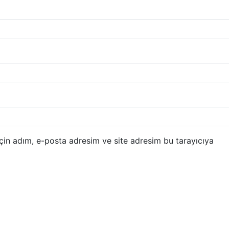
çin adım, e-posta adresim ve site adresim bu tarayıcıya