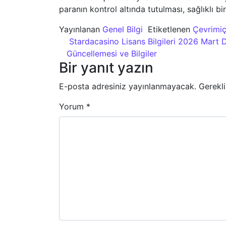
paranın kontrol altında tutulması, sağlıklı bi
Yayınlanan
Genel Bilgi
Etiketlenen
Çevrimiç
Yazı dolaşımı
Stardacasino Lisans Bilgileri 2026 Mart
Güncellemesi ve Bilgiler
Bir yanıt yazın
E-posta adresiniz yayınlanmayacak.
Gerekli
Yorum
*