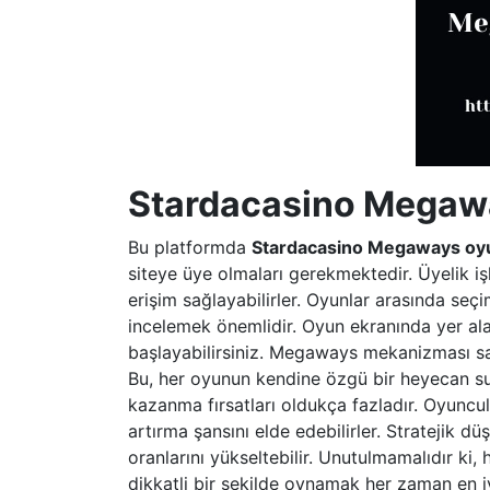
Stardacasino Megawa
Bu platformda
Stardacasino Megaways oyu
siteye üye olmaları gerekmektedir. Üyelik 
erişim sağlayabilirler. Oyunlar arasında seç
incelemek önemlidir. Oyun ekranında yer ala
başlayabilirsiniz. Megaways mekanizması sa
Bu, her oyunun kendine özgü bir heyecan sun
kazanma fırsatları oldukça fazladır. Oyuncu
artırma şansını elde edebilirler. Stratejik d
oranlarını yükseltebilir. Unutulmamalıdır ki,
dikkatli bir şekilde oynamak her zaman en iy