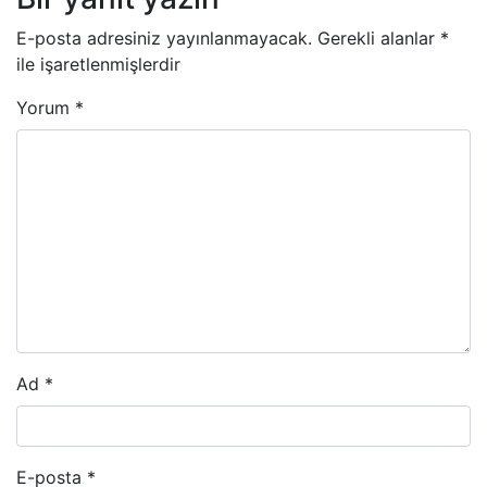
E-posta adresiniz yayınlanmayacak.
Gerekli alanlar
*
ile işaretlenmişlerdir
Yorum
*
Ad
*
E-posta
*