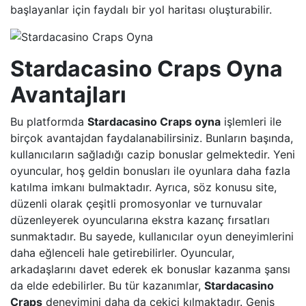
başlayanlar için faydalı bir yol haritası oluşturabilir.
Stardacasino Craps Oyna
Avantajları
Bu platformda
Stardacasino Craps oyna
işlemleri ile
birçok avantajdan faydalanabilirsiniz. Bunların başında,
kullanıcıların sağladığı cazip bonuslar gelmektedir. Yeni
oyuncular, hoş geldin bonusları ile oyunlara daha fazla
katılma imkanı bulmaktadır. Ayrıca, söz konusu site,
düzenli olarak çeşitli promosyonlar ve turnuvalar
düzenleyerek oyuncularına ekstra kazanç fırsatları
sunmaktadır. Bu sayede, kullanıcılar oyun deneyimlerini
daha eğlenceli hale getirebilirler. Oyuncular,
arkadaşlarını davet ederek ek bonuslar kazanma şansı
da elde edebilirler. Bu tür kazanımlar,
Stardacasino
Craps
deneyimini daha da çekici kılmaktadır. Geniş