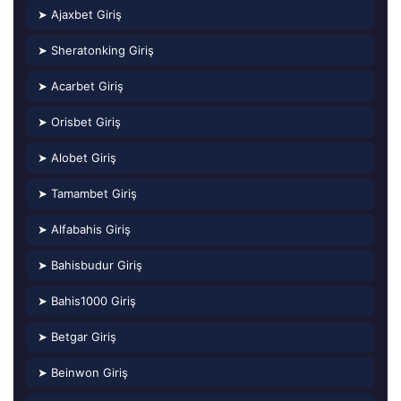
➤ Ajaxbet Giriş
➤ Sheratonking Giriş
➤ Acarbet Giriş
➤ Orisbet Giriş
➤ Alobet Giriş
➤ Tamambet Giriş
➤ Alfabahis Giriş
➤ Bahisbudur Giriş
➤ Bahis1000 Giriş
➤ Betgar Giriş
➤ Beinwon Giriş