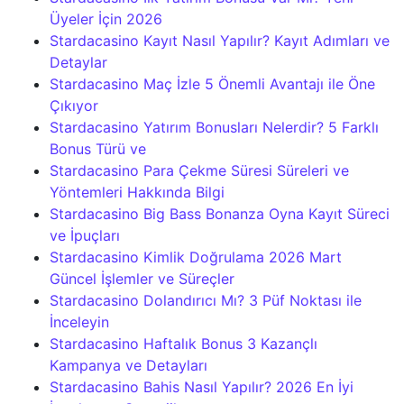
Üyeler İçin 2026
Stardacasino Kayıt Nasıl Yapılır? Kayıt Adımları ve
Detaylar
Stardacasino Maç İzle 5 Önemli Avantajı ile Öne
Çıkıyor
Stardacasino Yatırım Bonusları Nelerdir? 5 Farklı
Bonus Türü ve
Stardacasino Para Çekme Süresi Süreleri ve
Yöntemleri Hakkında Bilgi
Stardacasino Big Bass Bonanza Oyna Kayıt Süreci
ve İpuçları
Stardacasino Kimlik Doğrulama 2026 Mart
Güncel İşlemler ve Süreçler
Stardacasino Dolandırıcı Mı? 3 Püf Noktası ile
İnceleyin
Stardacasino Haftalık Bonus 3 Kazançlı
Kampanya ve Detayları
Stardacasino Bahis Nasıl Yapılır? 2026 En İyi