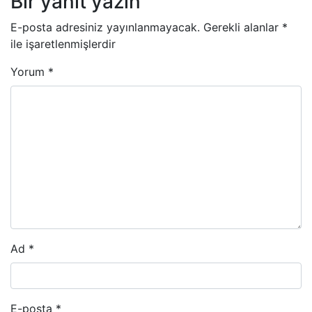
Bir yanıt yazın
E-posta adresiniz yayınlanmayacak.
Gerekli alanlar
*
ile işaretlenmişlerdir
Yorum
*
Ad
*
E-posta
*